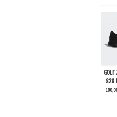
View M
GOLF 
S2G 
100,0