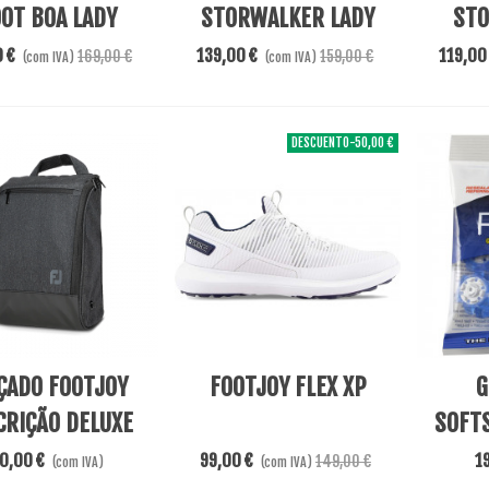
OT BOA LADY
STORWALKER LADY
STO
BROWN
BL
0 €
139,00 €
119,00
169,00 €
159,00 €
(com IVA)
(com IVA)
DESCUENTO
-50,00 €
nar Ao Carrinho
View More
Adicion
ÇADO FOOTJOY
FOOTJOY FLEX XP
G
CRIÇÃO DELUXE
SOFTS
SHOE BAG
PIVIX
0,00 €
99,00 €
19
149,00 €
(com IVA)
(com IVA)