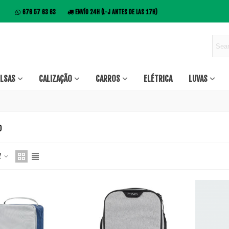
676 57 63 63
ENVÍO 24H (L-J ANTES DE LAS 17H)
LSAS
CALIZAÇÃO
CARROS
ELÉTRICA
LUVAS
O
 Z