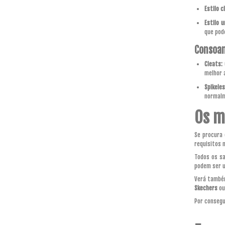
Estilo c
Estilo u
que pod
Consoan
Cleats:
melhor 
Spikele
normalm
Os m
Se procura 
requisitos 
Todos os sa
podem ser u
Verá também
Skechers
o
Por consegu