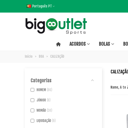
Português PT
ACORDOS
BOLAS
BO
Início
>
BOA
>
CALIZAÇÃO
CALIZAÇÃ
Categorias
Name, A to
HOMEM
86
JÚNIOR
8
WOMÃO
30
LIQUIDAÇÃO
9