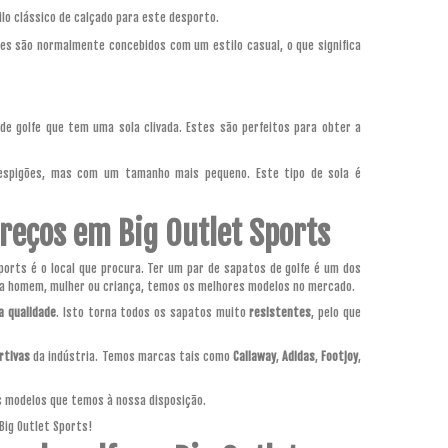
o clássico de calçado para este desporto.
es são normalmente concebidos com um estilo casual, o que significa
e golfe que tem uma sola clivada. Estes são perfeitos para obter a
 espigões, mas com um tamanho mais pequeno. Este tipo de sola é
reços em Big Outlet Sports
ports é o local que procura. Ter um par de sapatos de golfe é um dos
seja homem, mulher ou criança, temos os melhores modelos no mercado.
a qualidade
. Isto torna todos os sapatos muito
resistentes
, pelo que
rtivas
da indústria. Temos marcas tais como
Callaway
,
Adidas
,
Footjoy
,
s modelos que temos à nossa disposição.
Big Outlet Sports!