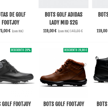
nar Ao Carrinho
Adicionar Ao Carrinho
View Mo
TAS DE GOLF
BOTS GOLF ADIDAS
BOTS
FOOTJOY
LADY MID S2G
MWALKER NEGRO
75,00 €
119,00 €
119,00
140,00 €
(com IVA)
(com IVA)
DESCUENTO
-20%
DESCUENTO
-20,00 €
ore
View More
Adicion
 GOLF FOOTJOY
BOTS GOLF FOOTJOY
BOTS