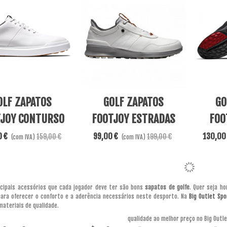
ore
View More
View Mo
OLF ZAPATOS
GOLF ZAPATOS
GO
JOY CONTURSO
FOOTJOY ESTRADAS
FOO
PRET
0 €
99,00 €
130,00
159,00 €
199,00 €
(com IVA)
(com IVA)
cipais acessórios que cada jogador deve ter são bons
sapatos de golfe
. Quer seja h
ara oferecer o conforto e a aderência necessários neste desporto. Na
Big Outlet Spo
materiais de qualidade.
qualidade ao melhor preço no Big Outl