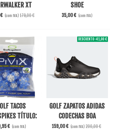
RWALKER XT
SHOE
ACK SHROUD
 €
35,00 €
179,00 €
(com IVA)
(com IVA)
DESCUENTO
-41,00 €
ar Ao Carrinho
View More
OLF TACOS
GOLF ZAPATOS ADIDAS
PIKES TÍTULO:
CODECHAS BOA
 FAST TWIST 3.0
,95 €
159,00 €
200,00 €
(com IVA)
(com IVA)