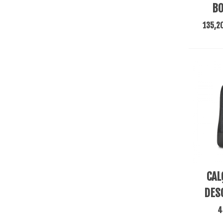
BO
135,2
Adicio
CAL
DES
4