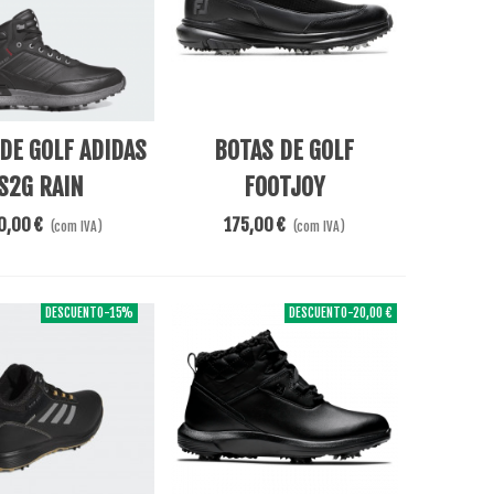
re
Adicionar Ao Carrinho
DE GOLF ADIDAS
BOTAS DE GOLF
S2G RAIN
FOOTJOY
STORMWALKER LADY
0,00 €
175,00 €
(com IVA)
(com IVA)
DESCUENTO
-15%
DESCUENTO
-20,00 €