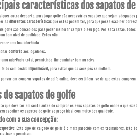
ipais características dos sapatos de
lquer outro desporto, para jogar golfe são necessários sapatos que sejam adequados p
er as
diferentes características
que estes podem ter, para que possa escolher corre
de golfe são concebidos para poder melhorar sempre o seu jogo. Por esta razão, todos
 um bom nível de qualidade.
Estes são
:
erecer uma boa
aderência
.
ionar
conforto
aos jogadores.
r
uma aderência
total, permitindo-lhe caminhar bem na relva.
r feito com tecido
impermeável
, para evitar que os seus pés se molhem.
a pensar em comprar sapatos de golfe online, deve certificar-se de que estes cumprem
s de sapatos de golfe
to que deve ter em conta antes de comprar os seus sapatos de golfe online é que exis
ssa escolher os sapatos de golfe ao preço ideal com muito boa qualidade.
do com a sua concepção:
esportivo:
Este tipo de calçado de golfe é o mais parecido com os treinadores. Isto to
rísticas o permitam.