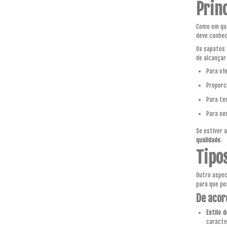
Princ
Como em qua
deve conhec
Os sapatos 
de alcançar
Para of
Proporc
Para te
Para se
Se estiver 
qualidade
.
Tipo
Outro aspec
para que po
De acor
Estilo d
caracte