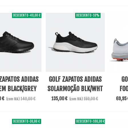
DESCUENTO
-40,00 €
DESCUENTO
-10%
ore
Adicionar Ao Carrinho
View Mo
ZAPATOS ADIDAS
GOLF ZAPATOS ADIDAS
GO
EM BLACK/GREY
SOLARMOÇÃO BLK/WHT
FO
0 €
135,00 €
69,95 
140,00 €
150,00 €
(com IVA)
(com IVA)
DESCUENTO
-30,00 €
DESCUENTO
-100,00 €