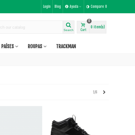
Login
Blog
Ayuda
Compare
0
0
0
item(s)
Cart
Search
PAÍSES
ROUPAS
TRACKMAN
Próximo
1/6