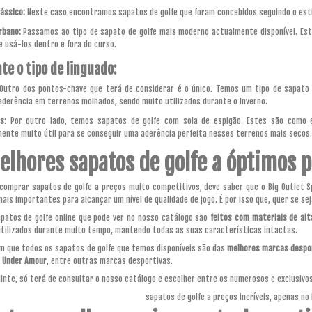
lássico:
Neste caso encontramos sapatos de golfe que foram concebidos seguindo o estil
rbano:
Passamos ao tipo de sapato de golfe mais moderno actualmente disponível. Est
e usá-los dentro e fora do curso.
te o tipo de linguado:
Outro dos pontos-chave que terá de considerar é o único. Temos um tipo de sapato d
aderência em terrenos molhados, sendo muito utilizados durante o Inverno.
ss
: Por outro lado, temos sapatos de golfe com sola de espigão. Estes são como
ente muito útil para se conseguir uma aderência perfeita nesses terrenos mais secos.
elhores sapatos de golfe a óptimos p
comprar sapatos de golfe a preços muito competitivos, deve saber que o Big Outlet S
mais importantes para alcançar um nível de qualidade de jogo. É por isso que, quer se 
patos de golfe online que pode ver no nosso catálogo são
feitos com materiais de alt
tilizados durante muito tempo, mantendo todas as suas características intactas.
 que todos os sapatos de golfe que temos disponíveis são das
melhores marcas despo
u
Under Amour
, entre outras marcas desportivas.
inte, só terá de consultar o nosso catálogo e escolher entre os numerosos e exclusivo
sapatos de golfe a preços incríveis, apenas no 