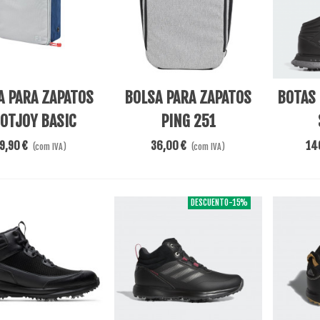
nar Ao Carrinho
Adicionar Ao Carrinho
View Mo
A PARA ZAPATOS
BOLSA PARA ZAPATOS
BOTAS 
OTJOY BASIC
PING 251
9,90 €
36,00 €
14
(com IVA)
(com IVA)
DESCUENTO
-15%