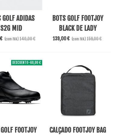
re
Adicionar Ao Carrinho
 GOLF ADIDAS
BOTS GOLF FOOTJOY
S2G MID
BLACK DE LADY
 €
139,00 €
140,00 €
159,00 €
(com IVA)
(com IVA)
DESCUENTO
-60,00 €
ar Ao Carrinho
Adicionar Ao Carrinho
 GOLF FOOTJOY
CALÇADO FOOTJOY BAG