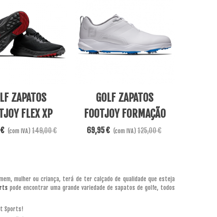
re
View More
LF ZAPATOS
GOLF ZAPATOS
TJOY FLEX XP
FOOTJOY FORMAÇÃO
O / VERMELHO
 €
69,95 €
149,00 €
125,00 €
(com IVA)
(com IVA)
omem, mulher ou criança, terá de ter calçado de qualidade que esteja
rts
pode encontrar uma grande variedade de sapatos de golfe, todos
et Sports!