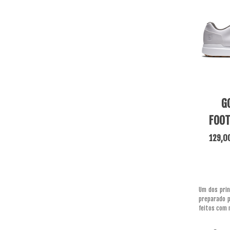
View M
G
FOOT
129,0
Um dos prin
preparado p
feitos com 