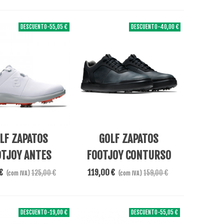
DESCUENTO
-55,05 €
DESCUENTO
-40,00 €
re
View More
LF ZAPATOS
GOLF ZAPATOS
OTJOY ANTES
FOOTJOY CONTURSO
€
119,00 €
125,00 €
159,00 €
(com IVA)
(com IVA)
DESCUENTO
-19,00 €
DESCUENTO
-55,05 €