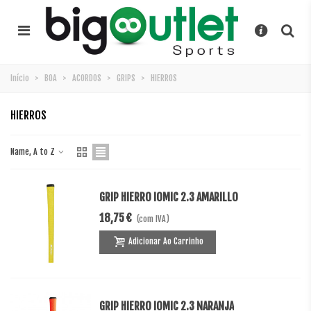
Início
>
BOA
>
ACORDOS
>
GRIPS
>
HIERROS
HIERROS
Name, A to Z
GRIP HIERRO IOMIC 2.3 AMARILLO
18,75 €
(com IVA)
Adicionar Ao Carrinho
GRIP HIERRO IOMIC 2.3 NARANJA