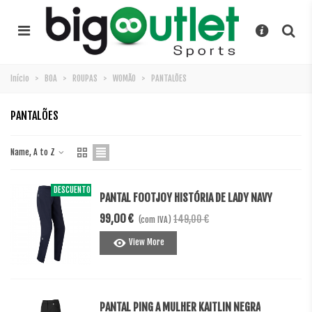
Início
>
BOA
>
ROUPAS
>
WOMÃO
>
PANTALÕES
PANTALÕES
Name, A to Z
DESCUENTO
-50,00 €
PANTAL FOOTJOY HISTÓRIA DE LADY NAVY
99,00 €
149,00 €
(com IVA)
View More
PANTAL PING A MULHER KAITLIN NEGRA