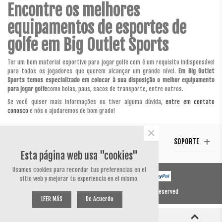
Encontre os melhores
equipamentos de esportes de
golfe em Big Outlet Sports
Ter um bom material esportivo para jogar golfe com é um requisito indispensável
para todos os jogadores que querem alcançar um grande nível.
Em Big Outlet
Sports temos especializado em colocar à sua disposição o melhor equipamento
para jogar golfe
como bolas, paus, sacos de transporte, entre outros.
Se você quiser mais informações ou tiver alguma dúvida,
entre em contato
conosco
e nós o ajudaremos de bom grado!
×
CONTACTO
SÍGUENOS
TESTIMONIAL
SOPORTE
Esta página web usa "cookies"
Usamos cookies para recordar tus preferencias en el
sitio web y mejorar tu experiencia en el mismo.
© 2020 Powered by Presta Shop™. All Rights Reserved
LEER MÁS
De Acuerdo
0
0