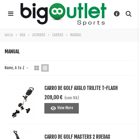
Início
>
BOA
>
ACORDOS
>
CARROS
>
MANUAL
MANUAL
Name, A to Z
CARRO DE GOLF AXGLO TRILITE T-FLASH
209,00 €
(com IVA)
View More
CARRO DE GOLF MASTERS 2 RUEDAS