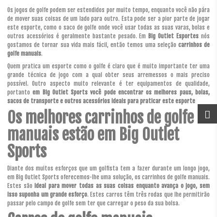
Os jogos de golfe podem ser estendidos por muito tempo, enquanto você não pára
de mover suas coisas de um lado para outro. Esta pode ser a pior parte de jogar
este esporte, como o saco de golfe onde você usar todas as suas varas, bolas e
outros acessórios é geralmente bastante pesado. Em
Big Outlet Esportes
nós
gostamos de tornar sua vida mais fácil, então temos uma seleção
carrinhos de
golfe manuais
.
Quem pratica um esporte como o golfe é claro que é muito importante ter uma
grande técnica de jogo com a qual obter seus arremessos o mais preciso
possível. Outro aspecto muito relevante é ter equipamentos de qualidade,
portanto
em Big Outlet Sports você pode encontrar os melhores paus, bolas,
sacos de transporte e outros acessórios ideais para praticar este esporte
Os melhores carrinhos de golfe
manuais estão em Big Outlet
Sports
Diante dos muitos esforços que um golfista tem a fazer durante um longo jogo,
em Big Outlet Sports oferecemos-lhe uma solução, os carrinhos de golfe manuais.
Estes são
ideal para mover todas as suas coisas enquanto avança o jogo, sem
isso suponha um grande esforço
. Estes carros têm três rodas que lhe permitirão
passar pelo campo de golfe sem ter que carregar o peso da sua bolsa.