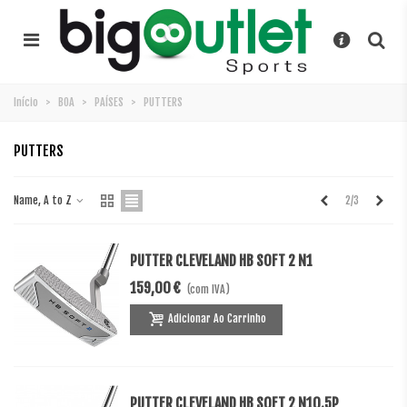
Início
>
BOA
>
PAÍSES
>
PUTTERS
PUTTERS
Anterior
Próx
Name, A to Z
2/3
PUTTER CLEVELAND HB SOFT 2 N1
159,00 €
(com IVA)
Adicionar Ao Carrinho
PUTTER CLEVELAND HB SOFT 2 N10.5P