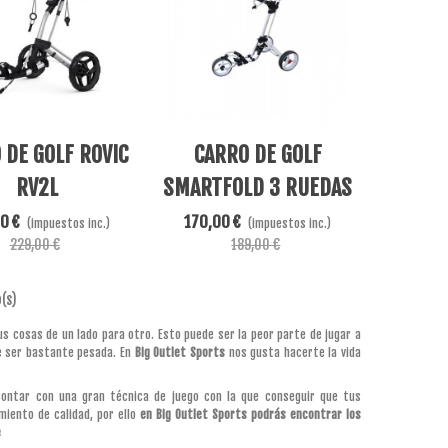
Añadir Al Carrito
 DE GOLF ROVIC
CARRO DE GOLF
RV2L
SMARTFOLD 3 RUEDAS
BLANCO
0 €
170,00 €
(impuestos inc.)
(impuestos inc.)
229,00 €
189,00 €
(s)
 cosas de un lado para otro. Esto puede ser la peor parte de jugar a
le ser bastante pesada. En
Big Outlet Sports
nos gusta hacerte la vida
contar con una gran técnica de juego con la que conseguir que tus
iento de calidad, por ello
en Big Outlet Sports podrás encontrar los
e