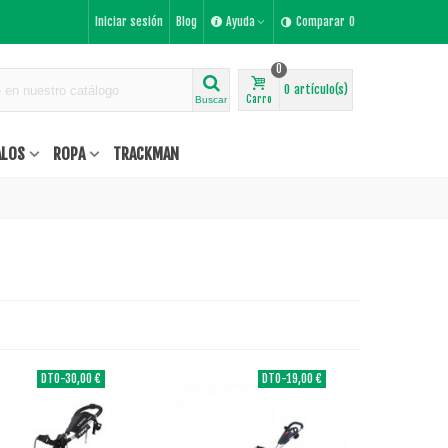
Iniciar sesión
Blog
Ayuda
Comparar
0
0
0
artículo(s)
Carro
Buscar
ALOS
ROPA
TRACKMAN
DTO
-30,00 €
DTO
-19,00 €