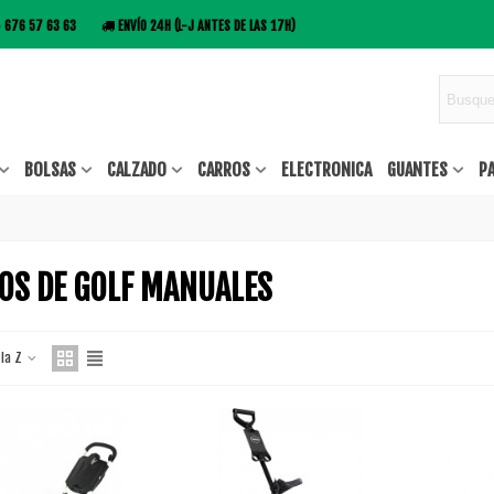
676 57 63 63
ENVÍO 24H (L-J ANTES DE LAS 17H)
BOLSAS
CALZADO
CARROS
ELECTRONICA
GUANTES
P
OS DE GOLF MANUALES
 la Z