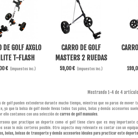
s
Añadir Al Carrito
Ver Más
 DE GOLF AXGLO
CARRO DE GOLF
CARRO
ILITE T-FLASH
MASTERS 2 RUEDAS
00 €
59,00 €
199,0
(impuestos inc.)
(impuestos inc.)
Mostrando
1
-4 de 4 artículo
s de golf pueden extenderse durante mucho tiempo, mientras que no paras de mover tus
e, ya que la bolsa de golf donde llevas todos tus palos, bolas y demás accesorios sue
por ello contamos con una selección de
carros de golf manuales
.
persona que practique un deporte como el golf tiene claro que es muy importante 
s sean lo más certeros posible. Otro aspecto muy relevante es contar con un equipam
os, bolas, bolsas de transporte y demás accesorios ideales para practicar este deport