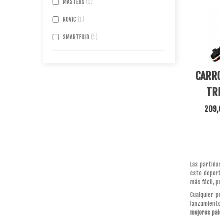
MASTERS
1
ROVIC
1
SMARTFOLD
1
Ver Má
CARRO
TR
209,
Las partida
este deport
más fácil, 
Cualquier 
lanzamiento
mejores pal