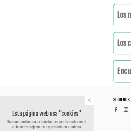
Los 
Los 
Encu
×
CONTACTO
SÍGUENOS
Polígono de Silvota
Esta página web usa "cookies"
Calle Peña Redonda 36
33192 Llanera
Usamos cookies para recordar tus preferencias en el
tienda@bigoutlet.es
sitio web y mejorar tu experiencia en el mismo.