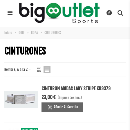
Inicio
>
GOLF
>
ROPA
>
CINTURONES
CINTURONES
Nombre, A a la Z
CINTURON ADIDAS LADY STRIPE KB9379
23,00 €
(impuestos inc.)
Añadir Al Carrito