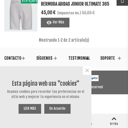
DTO
-5,00 €
BERMUDA ADIDAS JUNIOR ULTIMATE 365
45,00 €
50,00 €
(impuestos inc.)
Ver Más
Mostrando
1
-2 de 2 artículo(s)
CONTACTO
SÍGUENOS
TESTIMONIAL
SOPORTE
×
Esta página web usa "cookies"
© 2020 Powered by Presta Shop™. All Rights Reserved
Usamos cookies para recordar tus preferencias en el
sitio web y mejorar tu experiencia en el mismo.
LEER MÁS
De Acuerdo
0
0
Columna izquierda
Carro
Me ha gustado
Arriba