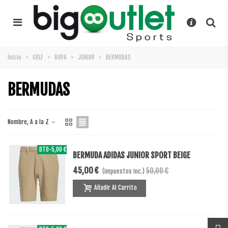
Inicio
>
GOLF
>
ROPA
>
JUNIOR
>
BERMUDAS
BERMUDAS
Nombre, A a la Z
DTO
-5,00 €
BERMUDA ADIDAS JUNIOR SPORT BEIGE
45,00 €
50,00 €
(impuestos inc.)
Añadir Al Carrito