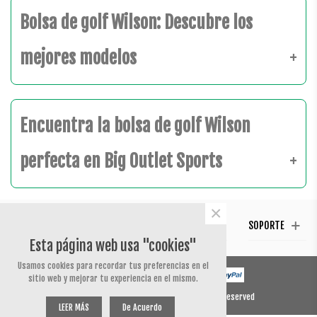
Bolsa de golf Wilson: Descubre los
mejores modelos
Encuentra la bolsa de golf Wilson
perfecta en Big Outlet Sports
×
CONTACTO
SÍGUENOS
TESTIMONIAL
SOPORTE
Esta página web usa "cookies"
Usamos cookies para recordar tus preferencias en el
sitio web y mejorar tu experiencia en el mismo.
© 2020 Powered by Presta Shop™. All Rights Reserved
LEER MÁS
De Acuerdo