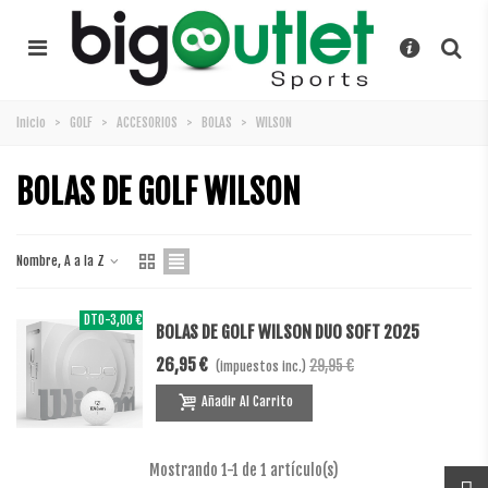
Inicio
>
GOLF
>
ACCESORIOS
>
BOLAS
>
WILSON
BOLAS DE GOLF WILSON
Nombre, A a la Z
DTO
-3,00 €
BOLAS DE GOLF WILSON DUO SOFT 2025
26,95 €
29,95 €
(impuestos inc.)
Añadir Al Carrito
Mostrando
1
-1 de 1 artículo(s)