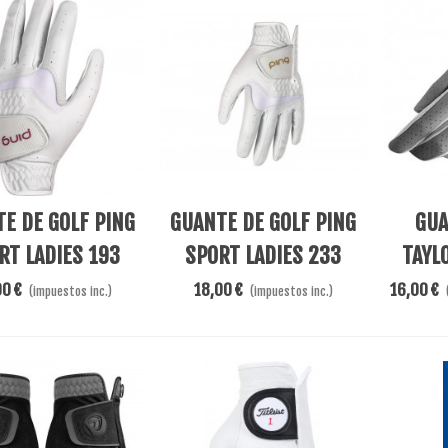
s
Añadir Al Carrito
Ver Más
E DE GOLF PING
GUANTE DE GOLF PING
GUA
RT LADIES 193
SPORT LADIES 233
TAYL
00 €
18,00 €
16,00 €
(impuestos inc.)
(impuestos inc.)