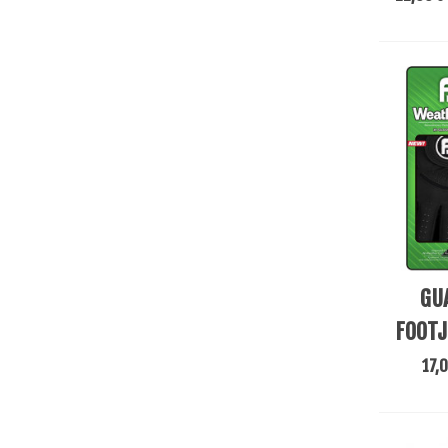
Añadir 
GU
FOOTJ
17,