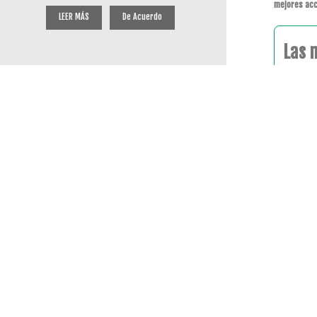
mejores acc
LEER MÁS
De Acuerdo
Las 
¡En 
CONTACTO
SÍGUENOS
Polígono de Silvota
Calle Peña Redonda 36
33192 Llanera
tienda@bigoutlet.es
985 757 453
© 2020 Powered by Presta Shop™. All Rights Reserved