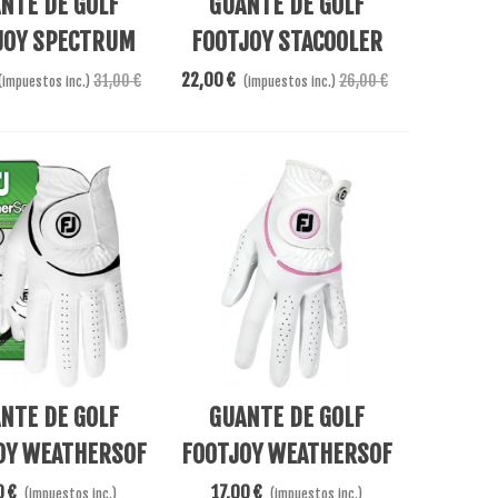
NTE DE GOLF
GUANTE DE GOLF
JOY SPECTRUM
FOOTJOY STACOOLER
LADY
LADY
22,00 €
31,00 €
26,00 €
(impuestos inc.)
(impuestos inc.)
l Carrito
Añadir Al Carrito
NTE DE GOLF
GUANTE DE GOLF
OY WEATHERSOF
FOOTJOY WEATHERSOF
LADY
LADY BLANCO/ROSA
0 €
17,00 €
(impuestos inc.)
(impuestos inc.)