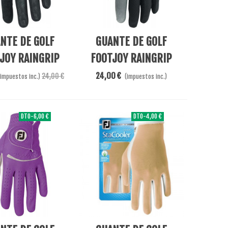
l Carrito
Añadir Al Carrito
NTE DE GOLF
GUANTE DE GOLF
JOY RAINGRIP
FOOTJOY RAINGRIP
LADY
XTREME LADY
24,00 €
24,00 €
(impuestos inc.)
(impuestos inc.)
DTO
-6,00 €
DTO
-4,00 €
Ver Más