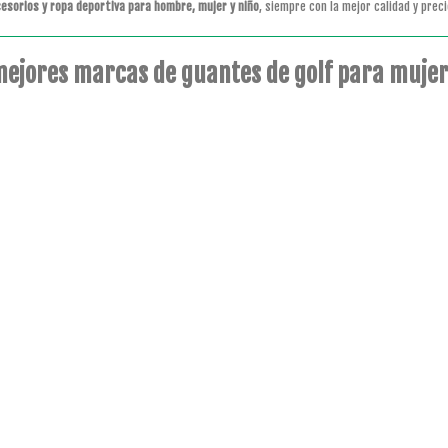
esorios y ropa deportiva para hombre, mujer y niño
, siempre con la mejor calidad y preci
mejores marcas de guantes de golf para mujer 
Big Outlet Sports encontrarás el mejor equipam
TESTIMONIAL