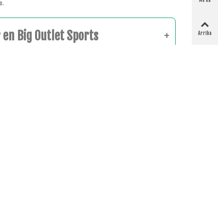
Me ha
o.
gustado
en Big Outlet Sports
Arriba
iento para jugar al golf!
SOPORTE
Contacto