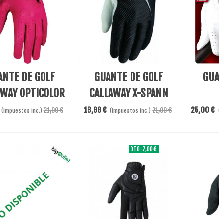
s
Añadir Al Carrito
Añadir A
ANTE DE GOLF
GUANTE DE GOLF
GUA
AWAY OPTICOLOR
CALLAWAY X-SPANN
LADY
LADY ZURDA
CABR
18,99 €
25,00 €
21,99 €
21,99 €
(impuestos inc.)
(impuestos inc.)
DTO
-7,00 €