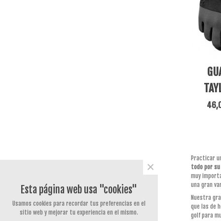
Añadir 
GU
TAY
R
46,
Practicar u
×
todo por su
muy importa
una gran va
Esta página web usa "cookies"
Nuestra gra
Usamos cookies para recordar tus preferencias en el
que las de 
sitio web y mejorar tu experiencia en el mismo.
golf para m