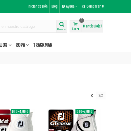
Iniciar sesión
Blog
Ayuda
Comparar
0
0
0
artículo(s)
Carro
Buscar
ALOS
ROPA
TRACKMAN
Anterior
2/2
DTO
-4,00 €
DTO
-7,00 €