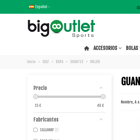
Español
ACCESORIOS
BOLAS
Inicio
>
GOLF
>
ROPA
>
GUANTES
>
MUJER
GUAN
Precio
Nombre, A a
15
€
46
€
Fabricantes
CALLAWAY
2