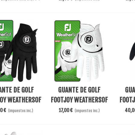
Al Carrito
Añadir Al Carrito
Añadir A
ANTE DE GOLF
GUANTE DE GOLF
GUA
OY WEATHERSOF
FOOTJOY WEATHERSOF
FOOTJ
LADY NEGRO
LADY ZURDA
L
00 €
17,00 €
40,0
(impuestos inc.)
(impuestos inc.)