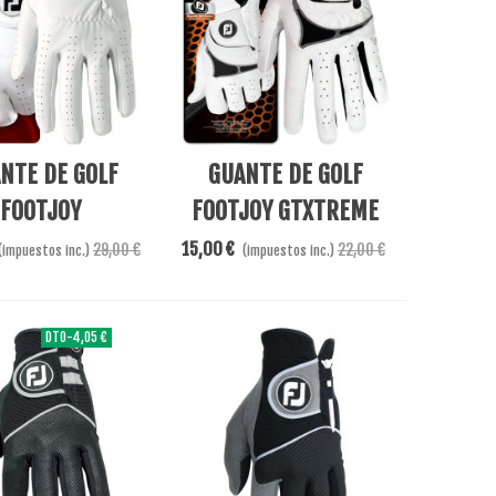
l Carrito
Añadir Al Carrito
NTE DE GOLF
GUANTE DE GOLF
FOOTJOY
FOOTJOY GTXTREME
ETTASOF LADY
BLANCO LADY
15,00 €
29,00 €
22,00 €
(impuestos inc.)
(impuestos inc.)
DTO
-4,05 €