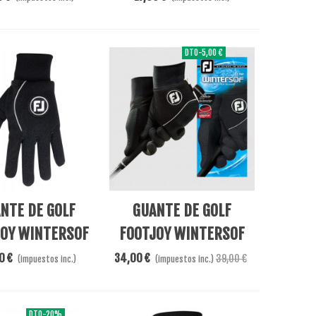
DTO
-5,00 €
l Carrito
Añadir Al Carrito
NTE DE GOLF
GUANTE DE GOLF
OY WINTERSOF
FOOTJOY WINTERSOF
ADY (PAR)
LADY (PAR) NEGRO
0 €
34,00 €
39,00 €
(impuestos inc.)
(impuestos inc.)
DTO
-20%