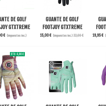
s
Ver Más
Añadir A
ANTE DE GOLF
GUANTE DE GOLF
GUA
JOY GTXTREME
FOOTJOY GTXTREME
FOOT
LANCO/ROSA
LADY
00 €
15,00 €
19,95 €
22,00 €
(impuestos inc.)
(impuestos inc.)
DTO
-6,00 €
Al Carrito
Ver Más
Ver Más