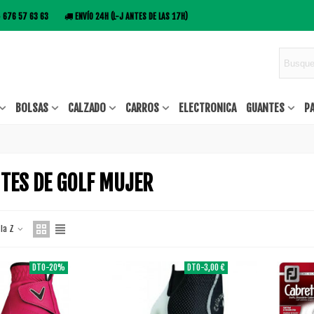
676 57 63 63
ENVÍO 24H (L-J ANTES DE LAS 17H)
BOLSAS
CALZADO
CARROS
ELECTRONICA
GUANTES
P
TES DE GOLF MUJER
 la Z
DTO
-20%
DTO
-3,00 €