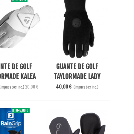
Añadir Al Carrito
NTE DE GOLF
GUANTE DE GOLF
ORMADE KALEA
TAYLORMADE LADY
COLD WEATHER
40,00 €
20,00 €
(impuestos inc.)
(impuestos inc.)
DTO
-5,00 €