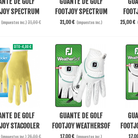
ANTE DE GOLF
GUANTE DE GOLF
GUA
JOY SPECTRUM
FOOTJOY SPECTRUM
FOOT
LADY
LADY
31,00 €
25,00 €
31,00 €
(impuestos inc.)
(impuestos inc.)
DTO
-4,00 €
Al Carrito
Añadir Al Carrito
Añadir A
ANTE DE GOLF
GUANTE DE GOLF
GUA
JOY STACOOLER
FOOTJOY WEATHERSOF
FOOTJ
YLLW
BLANCO/TURQUESA
17,00 €
17,0
26,00 €
(impuestos inc.)
(impuestos inc.)