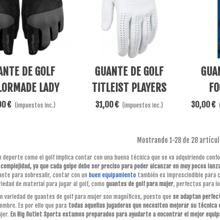
Al Carrito
Añadir Al Carrito
Ver Más
ANTE DE GOLF
GUANTE DE GOLF
GUA
LORMADE LADY
TITLEIST PLAYERS
FO
AIN CONTROL
LADY
00 €
31,00 €
30,00 €
(impuestos inc.)
(impuestos inc.)
Mostrando
1
-28 de 28 artícul
n deporte como el golf implica contar con una buena técnica que se va adquiriendo conf
 complejidad, ya que cada golpe debe ser preciso para poder alcanzar en muy pocos lanz
nte para sobresalir, contar con un
buen equipamiento
también es imprescindible para c
riedad de material para jugar al golf, como
guantes de golf para mujer
, perfectos para lo
n variedad de guantes de golf para mujer son magníficos, puesto que
se adaptan perfec
hombre. Es por ello que para
todas aquellas jugadoras que necesiten mejorar su técnica o
ujer.
En Big Outlet Sports estamos preparados para ayudarte a encontrar el mejor equipa