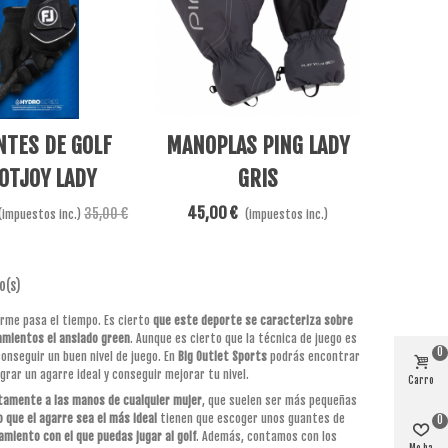
Añadir Al Carrito
NTES DE GOLF
MANOPLAS PING LADY
OTJOY LADY
GRIS
RAINGRIP
45,00 €
35,00 €
(impuestos inc.)
(impuestos inc.)
o(s)
orme pasa el tiempo. Es cierto
que este deporte se caracteriza sobre
amientos el ansiado green
. Aunque es cierto que la técnica de juego es
0
onseguir un buen nivel de juego. En
Big Outlet Sports
podrás encontrar
grar un agarre ideal y conseguir mejorar tu nivel.
Carro
tamente a las manos de cualquier mujer
, que suelen ser más pequeñas
 que el agarre sea el más ideal
tienen que escoger unos guantes de
0
miento con el que puedas jugar al golf
. Además, contamos con los