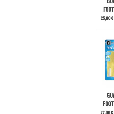
GU
FOOT
25,00 €
Añadir 
GU
FOOT
22,00 €