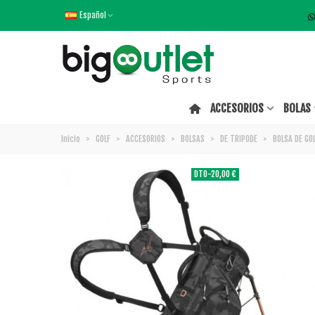
Español
ACCESORIOS
BOLAS
Inicio
>
GOLF
>
ACCESORIOS
>
BOLSAS
>
DE TRIPODE
>
BOLSA DE GO
DTO
-20,00 €