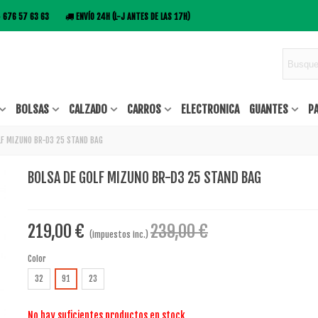
676 57 63 63
ENVÍO 24H (L-J ANTES DE LAS 17H)
BOLSAS
CALZADO
CARROS
ELECTRONICA
GUANTES
P
LF MIZUNO BR-D3 25 STAND BAG
BOLSA DE GOLF MIZUNO BR-D3 25 STAND BAG
219,00 €
239,00 €
(impuestos inc.)
Color
32
91
23
No hay suficientes productos en stock